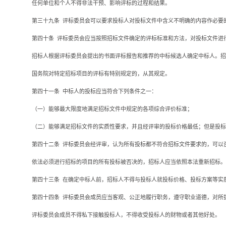
任何单位和个人不得非法干预、影响评标的过程和结果。
第三十九条
评标委员会可以要求投标人对投标文件中含义不明确的内容作必要
第四十条
评标委员会应当按照招标文件确定的评标标准和方法，对投标文件进
招标人根据评标委员会提出的书面评标报告和推荐的中标候选人确定中标人。招
国务院对特定招标项目的评标有特别规定的，从其规定。
第四十一条
中标人的投标应当符合下列条件之一：
（一）能够最大限度地满足招标文件中规定的各项综合评价标准；
（二）能够满足招标文件的实质性要求，并且经评审的投标价格最低；但是投标
第四十二条
评标委员会经评审，认为所有投标都不符合招标文件要求的，可以
依法必须进行招标的项目的所有投标被否决的，招标人应当依照本法重新招标。
第四十三条
在确定中标人前，招标人不得与投标人就投标价格、投标方案等实
第四十四条
评标委员会成员应当客观、公正地履行职务，遵守职业道德，对所
评标委员会成员不得私下接触投标人，不得收受投标人的财物或者其他好处。