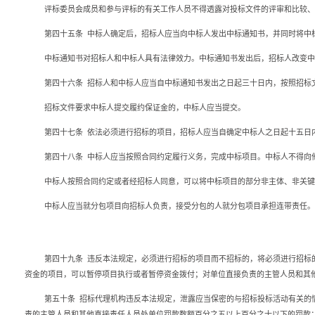
评标委员会成员和参与评标的有关工作人员不得透露对投标文件的评审和比较、
第四十五条
中标人确定后，招标人应当向中标人发出中标通知书，并同时将中
中标通知书对招标人和中标人具有法律效力。中标通知书发出后，招标人改变中
第四十六条
招标人和中标人应当自中标通知书发出之日起三十日内，按照招标
招标文件要求中标人提交履约保证金的，中标人应当提交。
第四十七条
依法必须进行招标的项目，招标人应当自确定中标人之日起十五日
第四十八条
中标人应当按照合同约定履行义务，完成中标项目。中标人不得向
中标人按照合同约定或者经招标人同意，可以将中标项目的部分非主体、非关键
中标人应当就分包项目向招标人负责，接受分包的人就分包项目承担连带责任。
第四十九条
违反本法规定，必须进行招标的项目而不招标的，将必须进行招标
资金的项目，可以暂停项目执行或者暂停资金拨付；对单位直接负责的主管人员和其
第五十条
招标代理机构违反本法规定，泄露应当保密的与招标投标活动有关的
责的主管人员和其他直接责任人员处单位罚款数额百分之五以上百分之十以下的罚款