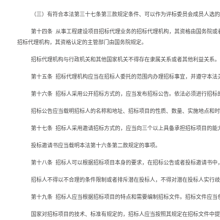
（三）有符合本法第三十七条第三款规定条件、可以作为评标委员会成员人选的
第十四条
从事工程建设项目招标代理业务的招标代理机构，其资格由国务院或
招标代理机构，其资格认定的主管部门由国务院规定。
招标代理机构与行政机关和其他国家机关不得存在隶属关系或者其他利益关系。
第十五条
招标代理机构应当在招标人委托的范围内办理招标事宜，并遵守本法
第十六条
招标人采用公开招标方式的，应当发布招标公告。依法必须进行招标
招标公告应当载明招标人的名称和地址、招标项目的性质、数量、实施地点和时
第十七条
招标人采用邀请招标方式的，应当向三个以上具备承担招标项目的能
投标邀请书应当载明本法第十六条第二款规定的事项。
第十八条
招标人可以根据招标项目本身的要求，在招标公告或者投标邀请书中
招标人不得以不合理的条件限制或者排斥潜在投标人，不得对潜在投标人实行歧
第十九条
招标人应当根据招标项目的特点和需要编制招标文件。招标文件应当
国家对招标项目的技术、标准有规定的，招标人应当按照其规定在招标文件中提