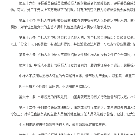
第五十六条
评标委员会成员收受投标人的财物或者其他好处的，评标委员会成
物，可以并处三千元以上五万元以下的罚款，对有所列违法行为的评标委员会成员取
第五十七条
招标人在评标委员会依法推荐的中标候选人以外确定中标人的，依
罚款；对单位直接负责的主管人员和其他直接责任人员依法给予处分。
第五十八条
中标人将中标项目转让给他人的，将中标项目肢解后分别转让给他
以上千分之十以下的罚款；有违法所得的，并处没收违法所得；可以责令停业整顿；
第五十九条
招标人与中标人不按照招标文件和中标人的投标文件订立合同的，
第六十条
中标人不履行与招标人订立的合同的，履约保证金不予退还，给招标
中标人不按照与招标人订立的合同履行义务，情节较为严重的，取消其二年至五
因不可抗力不能履行合同的，不适用前两款规定。
第六十一条
本章规定的行政处罚，由国务院规定的有关行政监督部门决定。本
第六十二条
任何单位违反本法规定，限制或者排斥本地区、本系统以外的法人
令改正；对单位直接负责的主管人员和其他直接责任人员依法给予警告、记过、记大
个人利用职权进行前款违法行为的，依照前款规定追究责任。