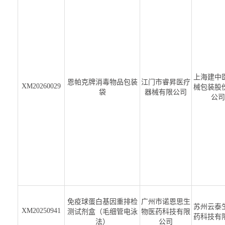
上海建中
恩帕克牌消毒物品包装
江门市睿昇医疗
XM20260029
械包装股
袋
器械有限公司
公司
免疫球蛋白基因重排检
广州市诺恩思生
苏州云泰
XM20250941
测试剂盒（毛细管电泳
物医药科技有限
药科技有
法）
公司