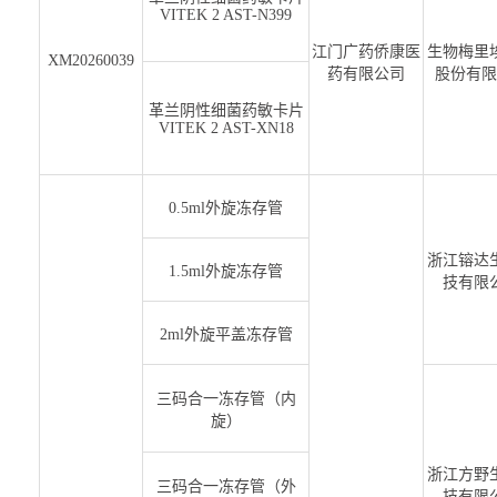
VITEK 2 AST-N399
江门广药侨康医
生物梅里
XM20260039
药有限公司
股份有限
革兰阴性细菌药敏卡片
VITEK 2 AST-XN18
0.5ml外旋冻存管
浙江镕达
1.5ml外旋冻存管
技有限
2ml外旋平盖冻存管
三码合一冻存管（内
旋）
浙江方野
三码合一冻存管（外
技有限