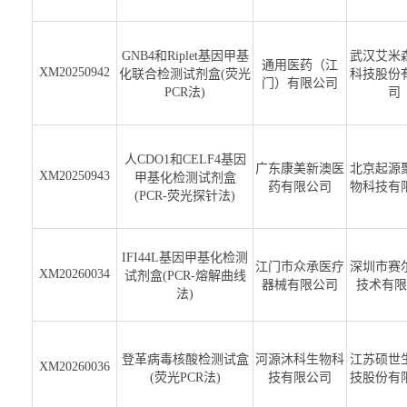
GNB4和Riplet基因甲基
武汉艾米
通用医药（江
XM20250942
化联合检测试剂盒(荧光
科技股份
门）有限公司
PCR法)
司
人CDO1和CELF4基因
广东康美新澳医
北京起源
XM20250943
甲基化检测试剂盒
药有限公司
物科技有
(PCR-荧光探针法)
IFI44L基因甲基化检测
江门市众承医疗
深圳市赛
XM20260034
试剂盒(PCR-熔解曲线
器械有限公司
技术有限
法)
登革病毒核酸检测试盒
河源沐科生物科
江苏硕世
XM20260036
(荧光PCR法)
技有限公司
技股份有