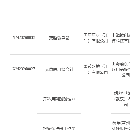
国药药材（江
上海微创
XM20260033
双腔微导管
门）有限公司
疗科技有
上海浦东
国药器械（江
XM20260027
无菌医用缝合针
疗用品股
门）有限公司
公司
朗力生物
牙科用磷酸酸蚀剂
（武汉）
司
赛乐(常州
根管荡洗器工作尖
科技股份