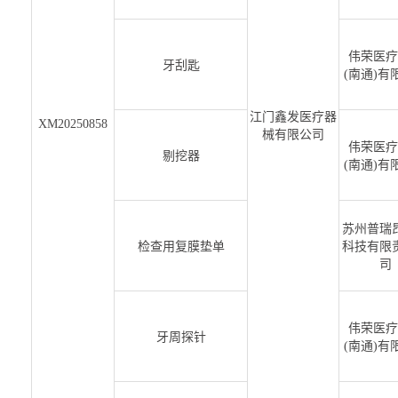
伟荣医疗
牙刮匙
(南通)有
江门鑫发医疗器
XM20250858
械有限公司
伟荣医疗
剔挖器
(南通)有
苏州普瑞
检查用复膜垫单
科技有限
司
伟荣医疗
牙周探针
(南通)有