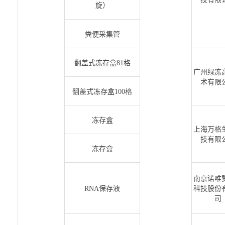
旋）
粪便采集管
翻盖式冻存盒81格
广州绿冻
术有限
翻盖式冻存盒100格
冻存盒
上海万格
技有限
冻存盒
南京诺唯
RNA保存液
科技股份
司