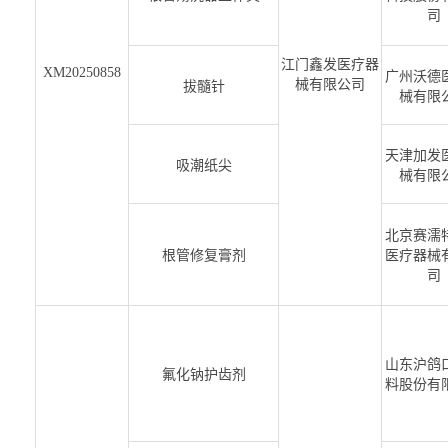
司
江门鑫发医疗器
XM20250858
广州沃德
械有限公司
拔髓针
械有限
天津加发
吸潮纸尖
械有限
北京赛濡
根管修复膏剂
医疗器械
司
山东沪鸽
氟化钠护齿剂
料股份有