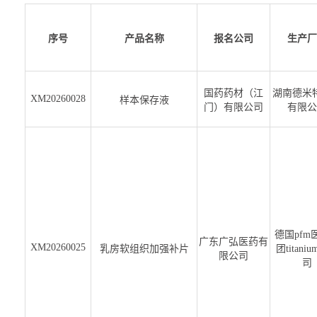
序号
产品名称
报名公司
生产厂
国药药材（江
湖南德米
XM20260028
样本保存液
门）有限公司
有限公
德国pfm
广东广弘医药有
XM20260025
乳房软组织加强补片
团titani
限公司
司