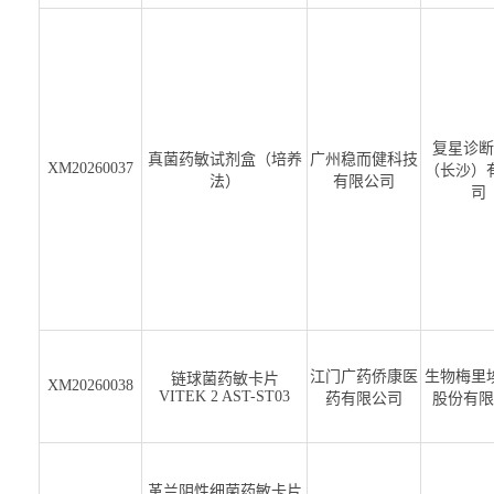
复星诊断
真菌药敏试剂盒（培养
广州稳而健科技
XM20260037
（长沙）
法）
有限公司
司
江门广药侨康医
生物梅里
链球菌药敏卡片
XM20260038
VITEK 2 AST-ST03
药有限公司
股份有限
革兰阴性细菌药敏卡片