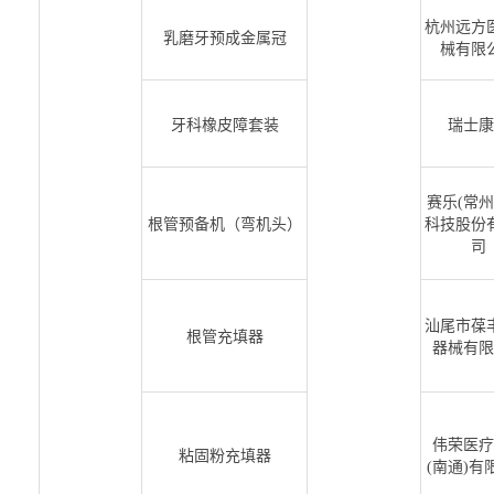
杭州远方
乳磨牙预成金属冠
械有限
牙科橡皮障套装
瑞士康
赛乐(常州
根管预备机（弯机头）
科技股份
司
汕尾市葆
根管充填器
器械有限
伟荣医疗
粘固粉充填器
(南通)有