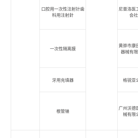
口腔用一次性注射针歯
尼普洛医
科用注射針
会社
黄骅市康
一次性隔离膜
器械有限
牙用充填器
格锐亚
广州沃德
根管锉
械有限